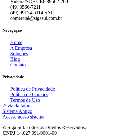
Videira/SC • CEP 89562-260
(49) 3566-7211
(49) 99154-5114 SAC
comercial@sigasul.com.br
Navegação
Home
A Empresa
Soluções
Blog
Contato
Privacidade
Política de Privacidade
Política de Cookies
Termos de Uso
2ª via da fatura
Sistema Antigo
Acesse nosso sistema
© Siga Sul. Todos os Direitos Reservados.
CNPJ
14.027.991/0001-00