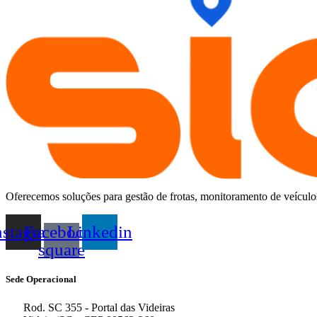
Oferecemos soluções para gestão de frotas, monitoramento de veículos
nstagram
Facebook-
Linkedin
square
Sede Operacional
Rod. SC 355 - Portal das Videiras