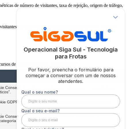
étricas de número de visitantes, taxa de rejeição, origem de tráfego,
 visitantes em sites e coletam informações para fornecer anúncios
cursos de segurança do site, anonimamente.
okie Consent. O cookie é usado para armazenar o consentimento
ticos".
okie GDPR para registrar o consentimento do usuário para os
kie Consent. Os cookies são usados ​​para armazenar o
categoria "Necessários".